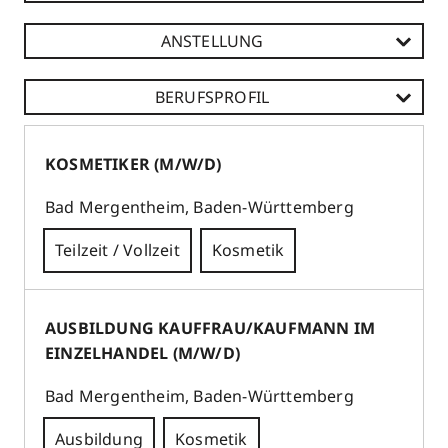
ANSTELLUNG
BERUFSPROFIL
KOSMETIKER (M/W/D)
Bad Mergentheim
,
Baden-Württemberg
Teilzeit / Vollzeit
Kosmetik
EINTRITTSDATUM: ab sofort, ARBEITSZEIT:
AUSBILDUNG KAUFFRAU/KAUFMANN IM
Vollzeit oder Teilzeit, DAUER: unbefristet
EINZELHANDEL (M/W/D)
PARFÜMERIE RUPPERT
Bad Mergentheim
,
Baden-Württemberg
Marktplatz 11
97980
Bad Mergentheim
Ausbildung
Kosmetik