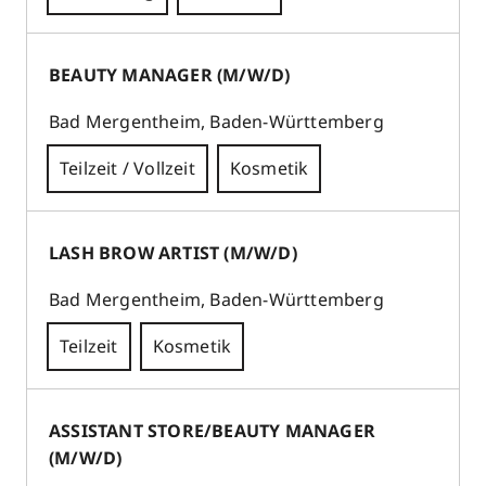
BEWERBEN
normale Ausbildungszeit mit
BEAUTY MANAGER (M/W/D)
Weiterbildungsmöglichkeit zur
Kosmetiker/in/Studiomanager/in
Bad Mergentheim
,
Baden-Württemberg
PARFÜMERIE RUPPERT
Teilzeit / Vollzeit
Kosmetik
Marktplatz 11
97980
Bad Mergentheim
Beauty Manager / Studioleitung, Quereinstieg
LASH BROW ARTIST (M/W/D)
möglich
BEWERBEN
Bad Mergentheim
,
Baden-Württemberg
PARFÜMERIE RUPPERT
Marktplatz 11
Teilzeit
Kosmetik
97980
Bad Mergentheim
EINTRITTSDATUM: ab sofort, Quereinstieg
BEWERBEN
ASSISTANT STORE/BEAUTY MANAGER
möglich; ARBEITSZEIT: Teilzeit / Minijob;
(M/W/D)
DAUER: nach Absprache