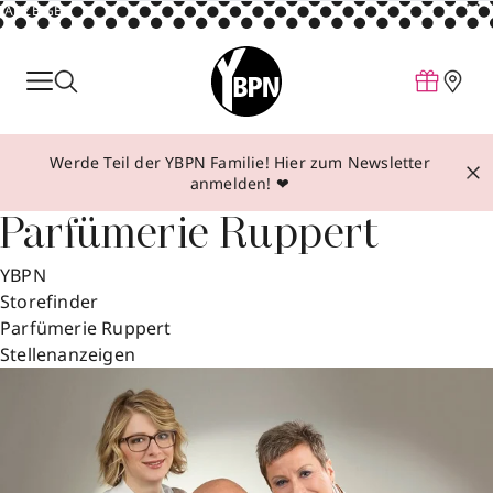
ANZEIGE
Parfum
Make-up
Werde Teil der YBPN Familie! Hier zum Newsletter
Pflege
anmelden! ❤
Behandlungen
Parfümerie Ruppert
Inspiration
YBPN
Über YBPN
Storefinder
Parfümerie Ruppert
Stellenanzeigen
Aktionen
Storefinder