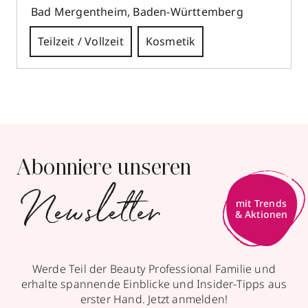
Bad Mergentheim
,
Baden-Württemberg
PARFÜMERIE RUPPERT
Marktplatz 11
Teilzeit / Vollzeit
Kosmetik
97980
Bad Mergentheim
EINTRITTSDATUM: ab sofort, Quereinstieg
BEWERBEN
möglich; ARBEITSZEIT: Teilzeit / Vollzeit;
DAUER: unbefristet
PARFÜMERIE RUPPERT
Marktplatz 11
Abonniere unseren
97980
Bad Mergentheim
Newsletter
mit Trends
BEWERBEN
& Aktionen
Werde Teil der Beauty Professional Familie und
erhalte spannende Einblicke und Insider-Tipps aus
erster Hand. Jetzt anmelden!