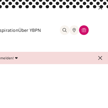
spiration
Über YBPN
anmelden! ❤