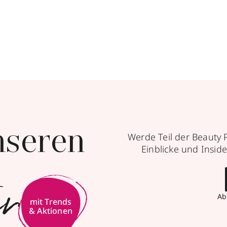
nseren
Werde Teil der Beauty 
Einblicke und Inside
er
Ab