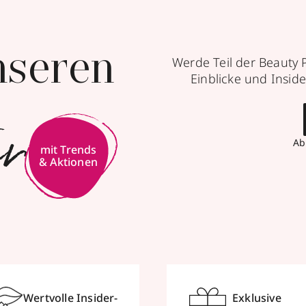
nseren
Werde Teil der Beauty 
Einblicke und Inside
er
Ab
Wertvolle Insider-
Exklusive