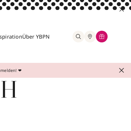
spiration
Über YBPN
anmelden! ❤
bH