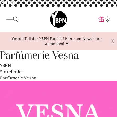
ANZEIGE
Parfum
Make-up
Werde Teil der YBPN Familie! Hier zum Newsletter
Pflege
anmelden! ❤
Behandlungen
Parfümerie Vesna
Inspiration
YBPN
Über YBPN
Storefinder
Parfümerie Vesna
Aktionen
Storefinder