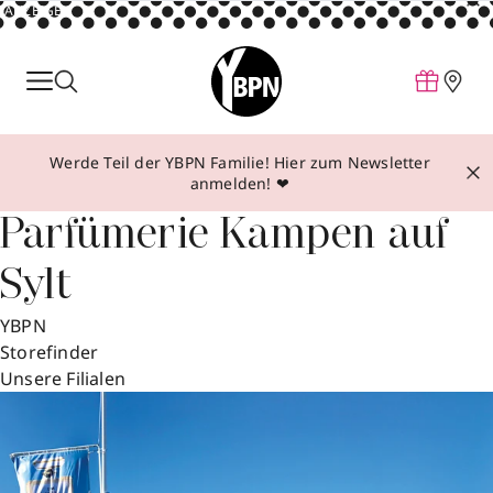
ANZEIGE
Parfum
Make-up
Werde Teil der YBPN Familie! Hier zum Newsletter
Pflege
anmelden! ❤
Behandlungen
Parfümerie Kampen auf
Inspiration
Sylt
Über YBPN
YBPN
Storefinder
Aktionen
Unsere Filialen
Storefinder