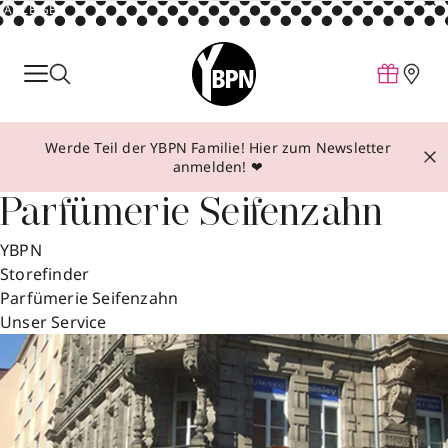
ANZEIGE
Parfum
Make-up
Werde Teil der YBPN Familie! Hier zum Newsletter
Pflege
anmelden! ❤
Behandlungen
Parfümerie Seifenzahn
Inspiration
YBPN
Über YBPN
Storefinder
Parfümerie Seifenzahn
Unser Service
Aktionen
Storefinder