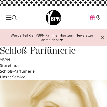
ANZEIGE
Parfum
Make-up
Werde Teil der YBPN Familie! Hier zum Newsletter
Pflege
anmelden! ❤
Behandlungen
Schloß-Parfümerie
Inspiration
YBPN
Über YBPN
Storefinder
Schloß-Parfümerie
Unser Service
Aktionen
Storefinder