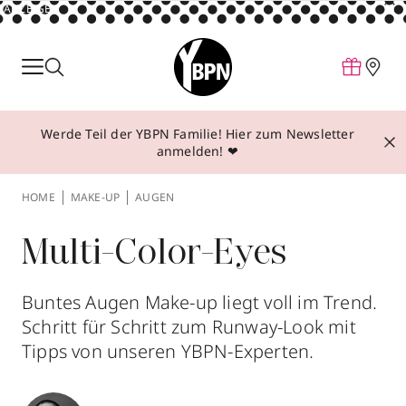
ANZEIGE
Parfum
Make-up
Werde Teil der YBPN Familie! Hier zum Newsletter
Pflege
anmelden! ❤
Behandlungen
HOME
MAKE-UP
AUGEN
Inspiration
Über YBPN
Multi-Color-Eyes
Buntes Augen Make-up liegt voll im Trend.
Aktionen
Schritt für Schritt zum Runway-Look mit
Storefinder
Tipps von unseren YBPN-Experten.