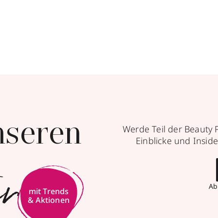
nseren
Werde Teil der Beauty 
Einblicke und Inside
er
Ab