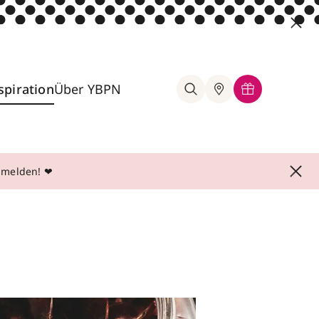
spiration
Über YBPN
anmelden! ❤