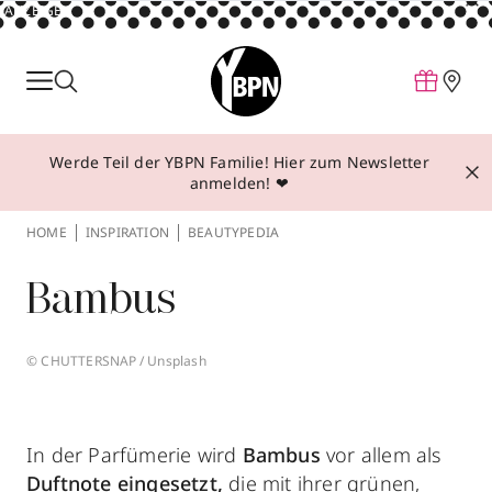
ANZEIGE
Parfum
Make-up
Werde Teil der YBPN Familie! Hier zum Newsletter
Pflege
anmelden! ❤
Behandlungen
HOME
INSPIRATION
BEAUTYPEDIA
Inspiration
Bambus
Über YBPN
© CHUTTERSNAP / Unsplash
Aktionen
Storefinder
In der Parfümerie wird
Bambus
vor allem als
Duftnote eingesetzt,
die mit ihrer grünen,