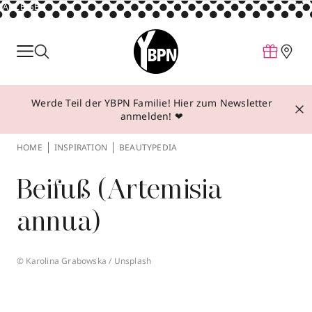
ANZEIGE
Parfum
Make-up
Werde Teil der YBPN Familie! Hier zum Newsletter
Pflege
anmelden! ❤
Behandlungen
HOME
INSPIRATION
BEAUTYPEDIA
Inspiration
Beifuß (Artemisia
Über YBPN
annua)
Aktionen
Storefinder
© Karolina Grabowska / Unsplash