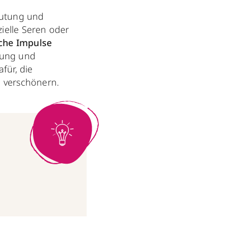
utung und
ielle Seren oder
sche Impulse
tung und
für, die
u verschönern.