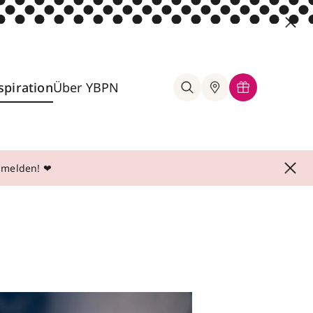
spiration
Über YBPN
anmelden! ❤