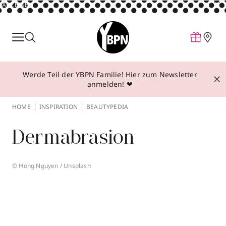
ANZEIGE
Parfum
Make-up
Werde Teil der YBPN Familie! Hier zum Newsletter
Pflege
anmelden! ❤
Behandlungen
HOME
INSPIRATION
BEAUTYPEDIA
Inspiration
Dermabrasion
Über YBPN
© Hong Nguyen / Unsplash
Aktionen
Storefinder