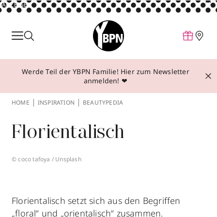
ANZEIGE
Parfum
Make-up
Werde Teil der YBPN Familie! Hier zum Newsletter
Pflege
anmelden! ❤
Behandlungen
HOME
INSPIRATION
BEAUTYPEDIA
Inspiration
Florientalisch
Über YBPN
© coco tafoya / Unsplash
Aktionen
Storefinder
Florientalisch setzt sich aus den Begriffen
„floral“ und „orientalisch“ zusammen.