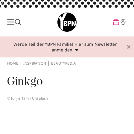
ANZEIGE
Parfum
Make-up
Werde Teil der YBPN Familie! Hier zum Newsletter
Pflege
anmelden! ❤
Behandlungen
HOME
INSPIRATION
BEAUTYPEDIA
Inspiration
Ginkgo
Über YBPN
© Junjie Tam / Unsplash
Aktionen
Storefinder