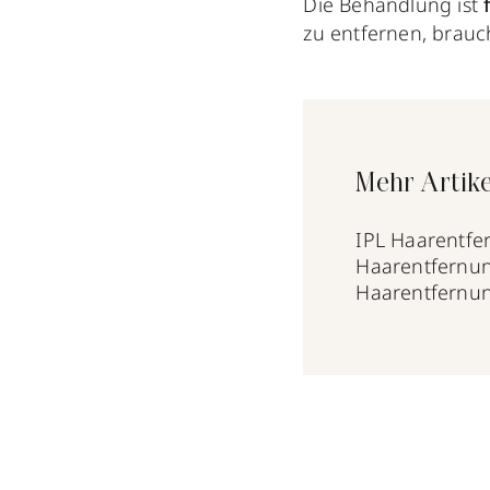
Die Behandlung ist
zu entfernen, brauc
Mehr Artike
IPL Haarentfe
Haarentfernun
Haarentfernun