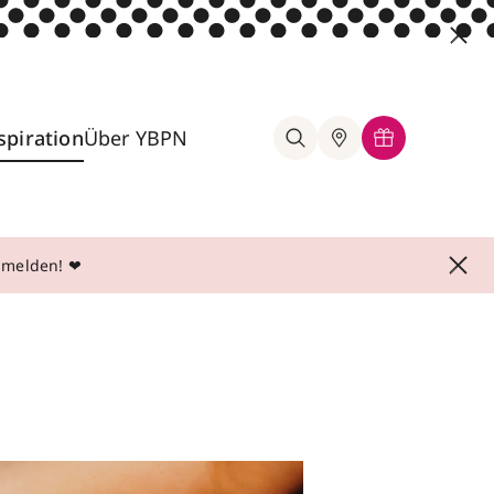
spiration
Über YBPN
anmelden! ❤