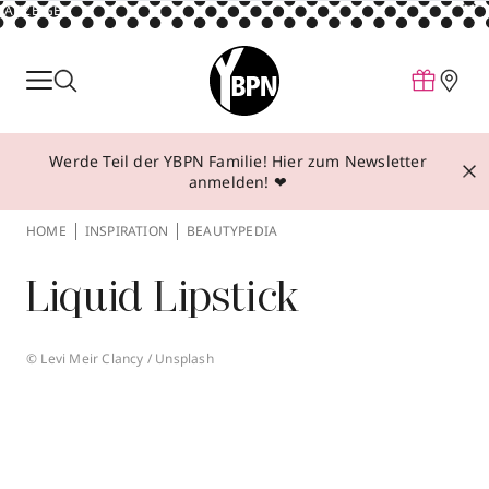
ANZEIGE
Parfum
Make-up
Werde Teil der YBPN Familie! Hier zum Newsletter
Pflege
anmelden! ❤
Behandlungen
HOME
INSPIRATION
BEAUTYPEDIA
Inspiration
Liquid Lipstick
Über YBPN
© Levi Meir Clancy / Unsplash
Aktionen
Storefinder