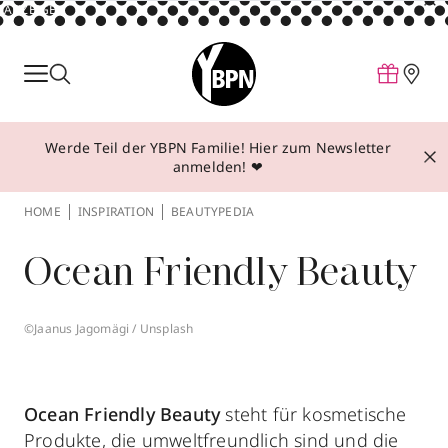
ANZEIGE
Parfum
Make-up
Werde Teil der YBPN Familie! Hier zum Newsletter
Pflege
anmelden! ❤
Behandlungen
HOME
INSPIRATION
BEAUTYPEDIA
Inspiration
Ocean Friendly Beauty
Über YBPN
©Jaanus Jagomägi / Unsplash
Aktionen
Storefinder
Ocean Friendly Beauty
steht für kosmetische
Produkte, die umweltfreundlich sind und die