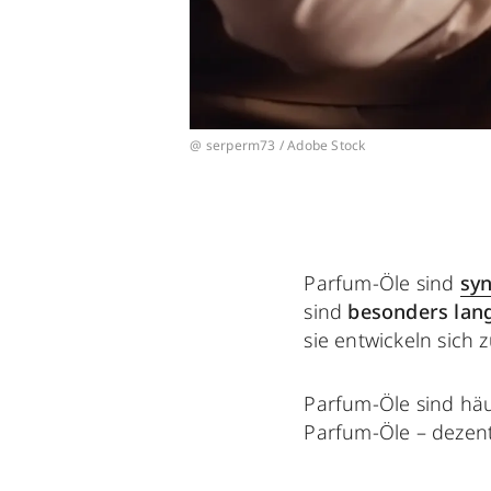
@ serperm73 / Adobe Stock
Parfum-Öle sind
syn
sind
besonders lan
sie entwickeln sich 
Parfum-Öle sind häu
Parfum-Öle – dezent 