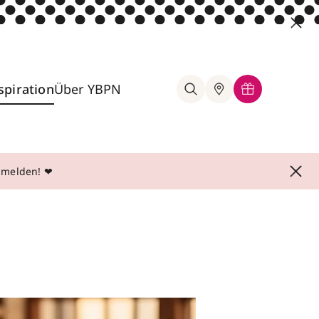
spiration
Über YBPN
anmelden! ❤