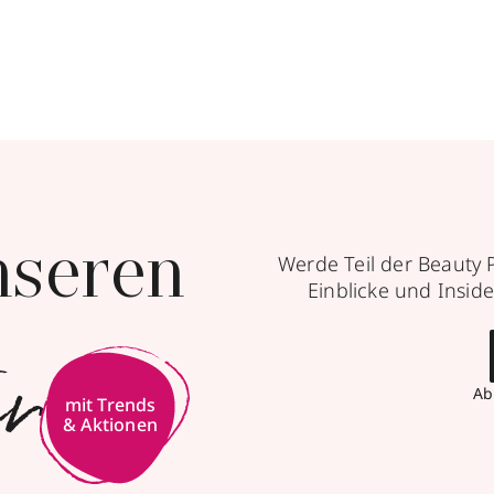
nseren
Werde Teil der Beauty 
Einblicke und Inside
er
Ab
mit Trends
& Aktionen