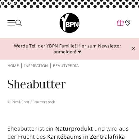
ANZEIGE
Parfum
Make-up
Werde Teil der YBPN Familie! Hier zum Newsletter
Pflege
anmelden! ❤
Behandlungen
HOME
INSPIRATION
BEAUTYPEDIA
Inspiration
Sheabutter
Über YBPN
© Pixel-Shot / Shutterstock
Aktionen
Storefinder
Sheabutter ist ein
Naturprodukt
und wird aus
der Frucht des
Karitébaums in Zentralafrika