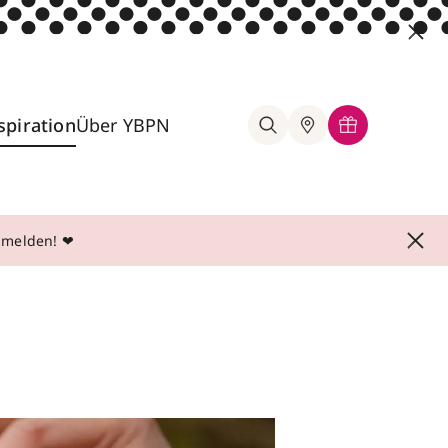
spiration
Über YBPN
anmelden! ❤