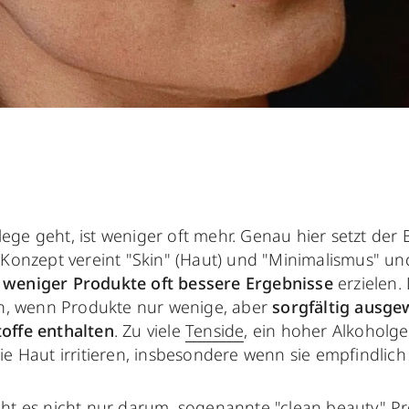
ge geht, ist weniger oft mehr. Genau hier setzt der 
 Konzept vereint "Skin" (Haut) und "Minimalismus" und
weniger Produkte oft bessere Ergebnisse
erzielen.
on, wenn Produkte nur wenige, aber
sorgfältig ausge
offe enthalten
. Zu viele
Tenside
, ein hoher Alkoholg
e Haut irritieren, insbesondere wenn sie empfindlich i
ht es nicht nur darum, sogenannte "clean beauty" P