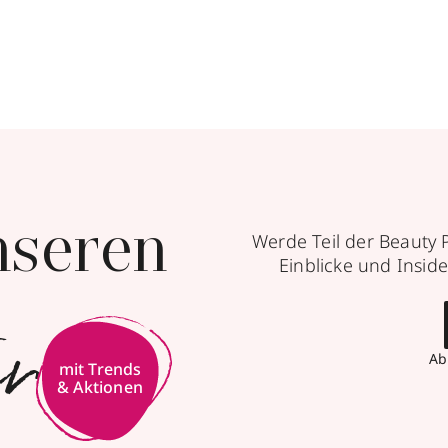
nseren
Werde Teil der Beauty 
Einblicke und Inside
er
Ab
mit Trends
& Aktionen