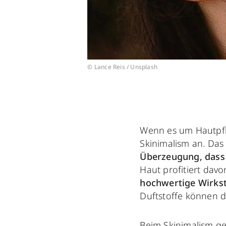
© Lance Reis / Unsplash
Wenn es um Hautpfle
Skinimalism an. Das
Überzeugung, dass 
Haut profitiert dav
hochwertige Wirkst
Duftstoffe können di
Beim Skinimalism ge