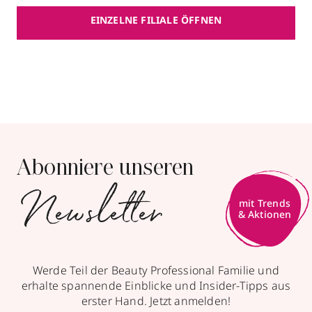
EINZELNE FILIALE ÖFFNEN
Parfümerie Meller
Aachener Straße 551
,
50226
Frechen
02234 62080
zum Routenplaner
Termin vereinbaren
Abonniere unseren
Mehr Informationen
Newsletter
mit Trends
& Aktionen
Werde Teil der Beauty Professional Familie und
erhalte spannende Einblicke und Insider-Tipps aus
erster Hand. Jetzt anmelden!