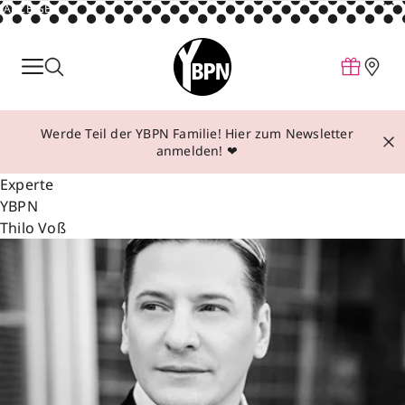
ANZEIGE
Parfum
Make-up
Werde Teil der YBPN Familie! Hier zum Newsletter
Pflege
anmelden! ❤
Behandlungen
Experte
YBPN
Inspiration
Thilo Voß
Über YBPN
Aktionen
Storefinder