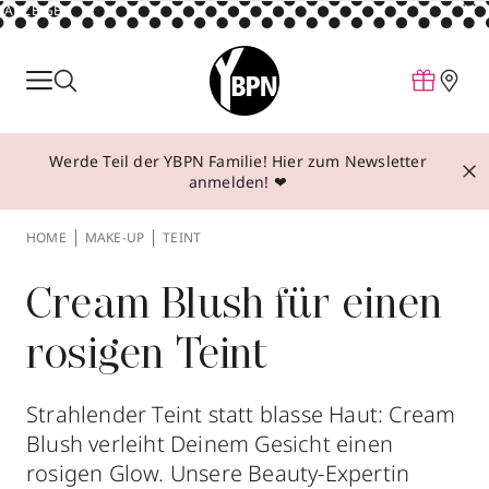
ANZEIGE
Parfum
Make-up
Werde Teil der YBPN Familie! Hier zum Newsletter
Pflege
anmelden! ❤
Behandlungen
HOME
MAKE-UP
TEINT
Inspiration
Über YBPN
Cream Blush für einen
rosigen Teint
Aktionen
Storefinder
Strahlender Teint statt blasse Haut: Cream
Blush verleiht Deinem Gesicht einen
rosigen Glow. Unsere Beauty-Expertin