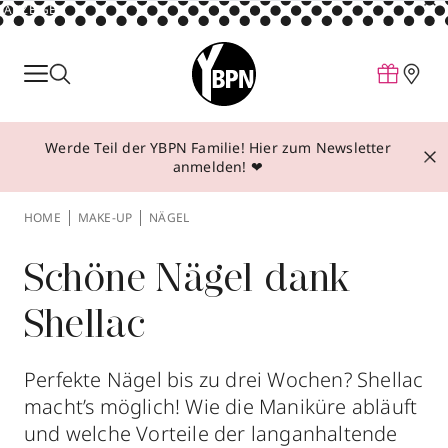
ANZEIGE
Parfum
Make-up
Werde Teil der YBPN Familie! Hier zum Newsletter
Pflege
anmelden! ❤
Behandlungen
HOME
MAKE-UP
NÄGEL
Inspiration
Über YBPN
Schöne Nägel dank
Shellac
Aktionen
Storefinder
Perfekte Nägel bis zu drei Wochen? Shellac
macht’s möglich! Wie die Maniküre abläuft
und welche Vorteile der langanhaltende