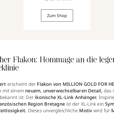
50 ml
Zum Shop
cher Flakon: Hommage an die leg
klinie
iert
erscheint der
Flakon von MILLION GOLD FOR HE
ch mit einem
neuem, unverwechselbaren Detail,
das i
bekannt ist: Der
ikonische XL-Link Anhänger.
Inspiri
ranzösischen Region Bretagne
ist der XL-Link ein
Sym
eitlosigkeit.
Dieses unvergleichliche
Motiv
wird für