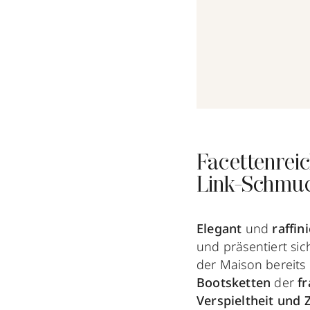
Facettenrei
Link-Schmuc
Elegant
und
raffin
und präsentiert si
der Maison bereits 
Bootsketten
der
f
Verspieltheit und Z