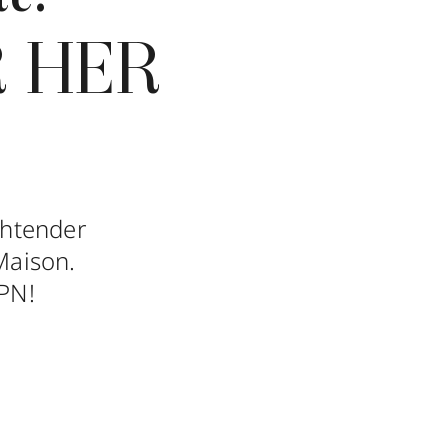
R HER
chtender
Maison.
PN!