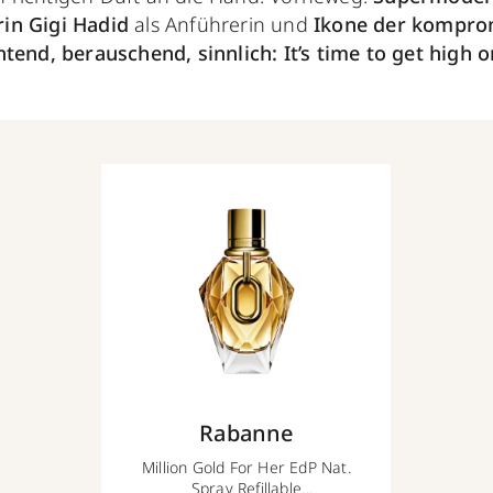
in Gigi Hadid
als Anführerin und
Ikone der kompro
tend, berauschend, sinnlich:
It’s time to get high 
Rabanne
Million Gold For Her EdP Nat.
Spray Refillable