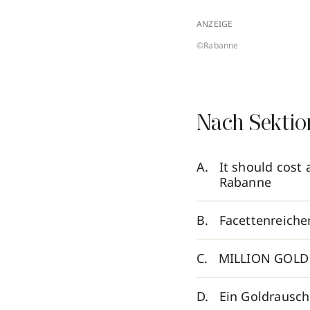
ANZEIGE
©Rabanne
Nach Sektio
It should cost
Rabanne
Facettenreiche
MILLION GOLD F
Ein Goldrausc