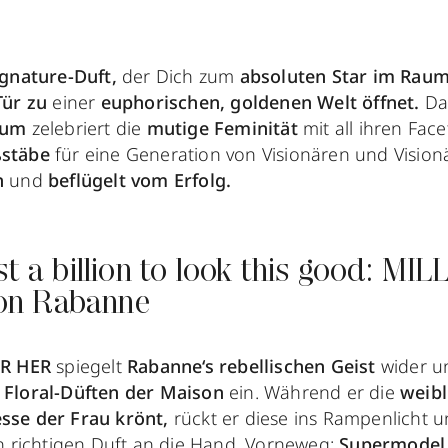
ignature-Duft,
der Dich zum
absoluten Star im Rau
Tür zu
einer
euphorischen, goldenen Welt öffnet.
Da
fum
zelebriert die
mutige Feminität
mit all ihren Fac
stäbe
für eine Generation von Visionären und Vision
h
und
beflügelt vom Erfolg.
st a billion to look this good: M
on Rabanne
R HER
spiegelt
Rabanne‘s rebellischen Geist
wider u
Floral-Düften der Maison
ein. Während er die
weibl
esse der Frau krönt,
rückt er diese ins Rampenlicht u
 richtigen Duft an die Hand. Vorneweg:
Supermodel