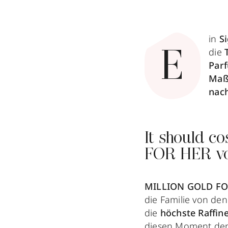
in
S
die
E
Par
Maß
nac
It should co
FOR HER v
MILLION GOLD FO
die Familie von den
die
höchste Raffin
diesen Moment den