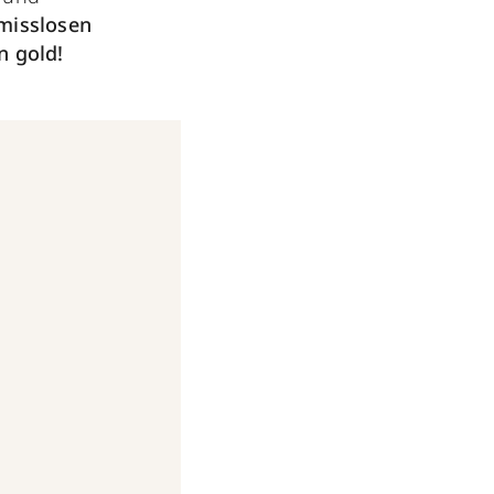
misslosen
on gold!