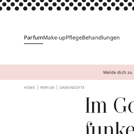
Parfum
Make-up
Pflege
Behandlungen
Melde dich zu 
HOME
PARFUM
DAMENDÜFTE
Im G
funke