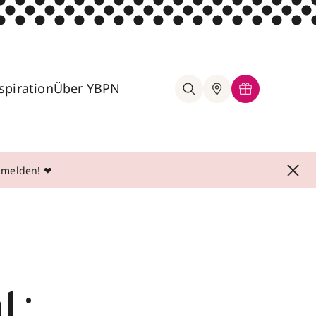
spiration
Über YBPN
anmelden! ❤
t: