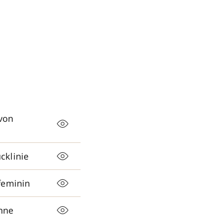
 von
cklinie
 feminin
anne