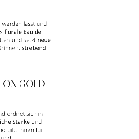
m
werden lässt und
s
florale Eau de
etten und setzt
neue
ärinnen,
strebend
ILLION GOLD
nd ordnet sich in
iche Stärke
und
nd gibt ihnen für
und