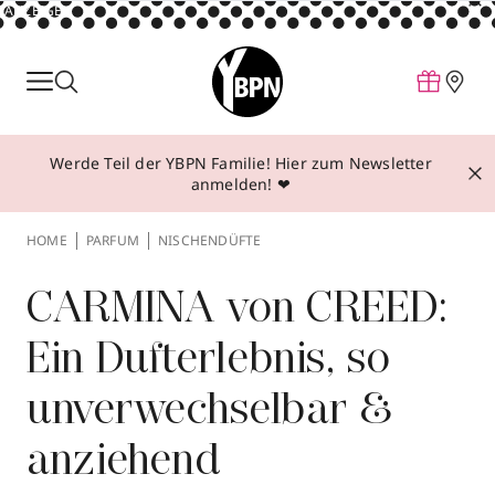
ANZEIGE
Parfum
Make-up
Werde Teil der YBPN Familie! Hier zum Newsletter
Pflege
anmelden! ❤
Behandlungen
HOME
PARFUM
NISCHENDÜFTE
Inspiration
Über YBPN
CARMINA von CREED:
Ein Dufterlebnis, so
Aktionen
unverwechselbar &
Storefinder
anziehend