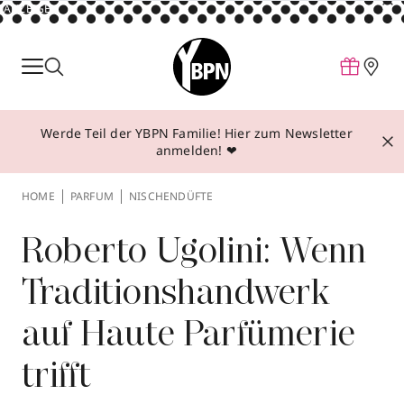
ANZEIGE
Parfum
Make-up
Werde Teil der YBPN Familie! Hier zum Newsletter
Pflege
anmelden! ❤
Behandlungen
HOME
PARFUM
NISCHENDÜFTE
Inspiration
Über YBPN
Roberto Ugolini: Wenn
Traditionshandwerk
Aktionen
auf Haute Parfümerie
Storefinder
trifft