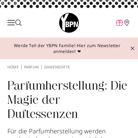
ANZEIGE
Parfum
Make-up
Werde Teil der YBPN Familie! Hier zum Newsletter
Pflege
anmelden! ❤
Behandlungen
HOME
PARFUM
DAMENDÜFTE
Inspiration
Über YBPN
Parfumherstellung: Die
Magie der
Aktionen
Duftessenzen
Storefinder
Für die Parfumherstellung werden