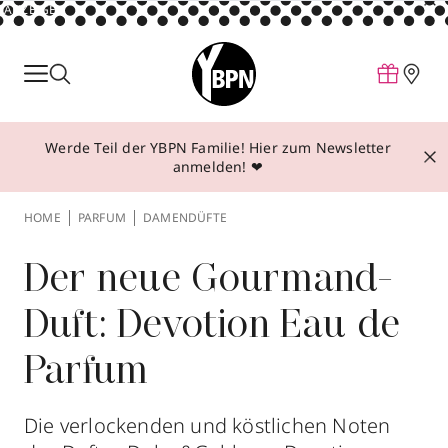
ANZEIGE
Parfum
Make-up
Werde Teil der YBPN Familie! Hier zum Newsletter
Pflege
anmelden! ❤
Behandlungen
HOME
PARFUM
DAMENDÜFTE
Inspiration
Über YBPN
Der neue Gourmand-
Duft: Devotion Eau de
Aktionen
Parfum
Storefinder
Die verlockenden und köstlichen Noten