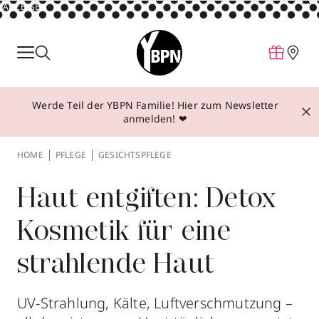
ANZEIGE
Parfum
Make-up
Werde Teil der YBPN Familie! Hier zum Newsletter
Pflege
anmelden! ❤
Behandlungen
HOME
PFLEGE
GESICHTSPFLEGE
Inspiration
Über YBPN
Haut entgiften: Detox
Kosmetik für eine
Aktionen
strahlende Haut
Storefinder
UV-Strahlung, Kälte, Luftverschmutzung –