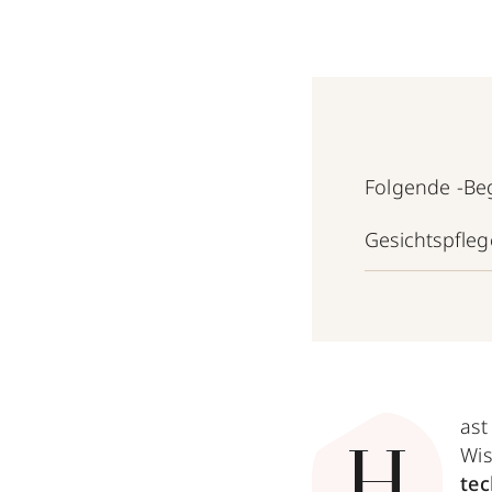
Folgende -Begr
Gesichtspfleg
ast
Wis
H
tec