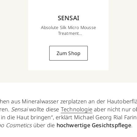
SENSAI
Absolute Silk Micro Mousse
Treatment
90 ml
Zum Shop
hen aus Mineralwasser zerplatzen an der Hautoberfläc
oren.
Sensai
wollte diese
Technologie
aber nicht nur ob
in die Haut bringen“, erklärt Michael Georg Rial Farin
o Cosmetics
über die
hochwertige Gesichtspflege
.