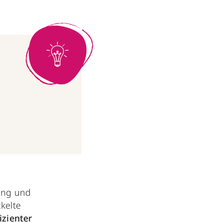
ung und
kelte
izienter