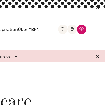
spiration
Über YBPN
anmelden! ❤
ncare