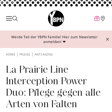
ANZEIGE
Parfum
Make-up
Werde Teil der YBPN Familie! Hier zum Newsletter
Pflege
anmelden! ❤
Behandlungen
HOME
PFLEGE
ANTI-AGING
Inspiration
Über YBPN
La Prairie Line
Interception Power
Aktionen
Duo: Pflege gegen alle
Storefinder
Arten von Falten