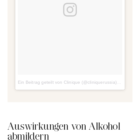
Ein Beitrag geteilt von Clinique (@cliniquerussia)
am
7. Okt
Auswirkungen von Alkohol
abmildern