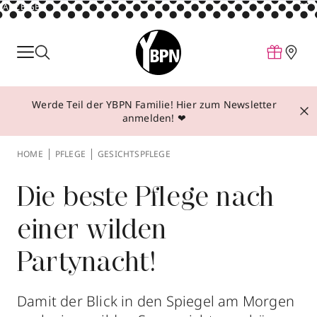
ANZEIGE
Parfum
Make-up
Werde Teil der YBPN Familie! Hier zum Newsletter
Pflege
anmelden! ❤
Behandlungen
HOME
PFLEGE
GESICHTSPFLEGE
Inspiration
Über YBPN
Die beste Pflege nach
einer wilden
Aktionen
Partynacht!
Storefinder
Damit der Blick in den Spiegel am Morgen