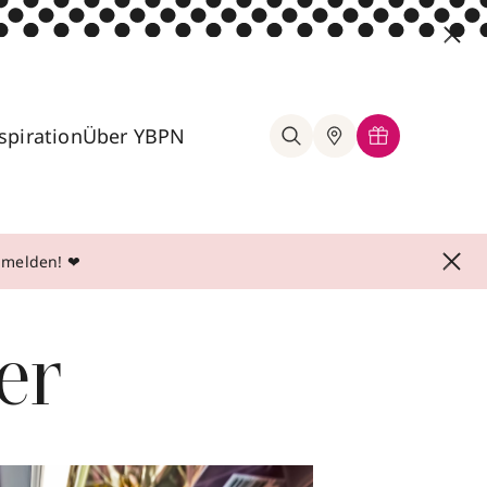
spiration
Über YBPN
anmelden! ❤
er