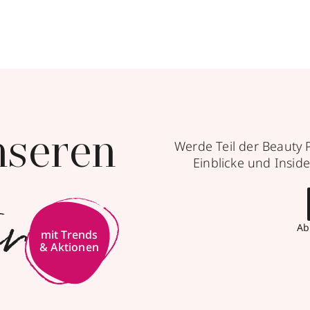
nseren
Werde Teil der Beauty 
Einblicke und Inside
er
Ab