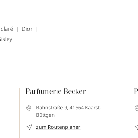
claré
Dior
Sisley
Parfümerie Becker
P
Bahnstraße 9,
41564
Kaarst-
Büttgen
zum Routenplaner