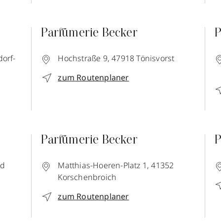
Parfümerie Becker
P
orf-
Hochstraße 9,
47918
Tönisvorst
zum Routenplaner
Parfümerie Becker
P
ld
Matthias-Hoeren-Platz 1,
41352
Korschenbroich
zum Routenplaner