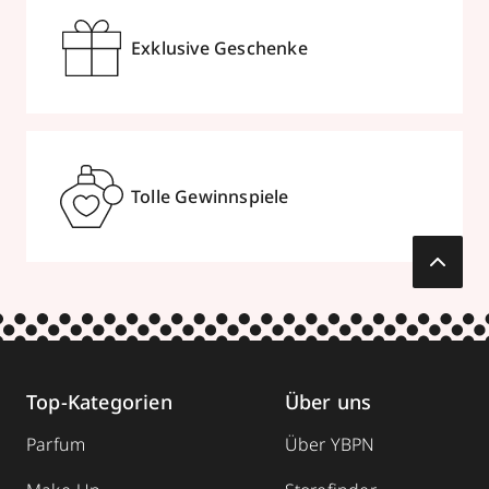
Mehr Informationen
Exklusive Geschenke
STEPHAN Parfums &
Kosmetik
Pfinztalstraße 64
,
76227
Karlsruhe-
Tolle Gewinnspiele
Durlach
geschlossen, öffnet Sa 09:00 Uhr
+49 721 491238
zum Routenplaner
Termin vereinbaren
Top-Kategorien
Über uns
Parfum
Über YBPN
Mehr Informationen