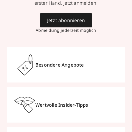
Termin vereinbaren
erster Hand. Jetzt anmelden!
Mehr Informationen
Jetzt abonnieren
Abmeldung jederzeit möglich
STEPHAN Parfums &
Kosmetik
Besondere Angebote
Melanchthonstraße 11
,
75015
Bretten
geschlossen, öffnet Sa 09:00 Uhr
+49 7252 1428
zum Routenplaner
Wertvolle Insider-Tipps
Termin vereinbaren