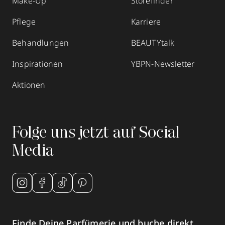
Make-Up
Storefinder
Pflege
Karriere
STEPHAN Parfums &
Behandlungen
BEAUTYtalk
Kosmetik
Inspirationen
YBPN-Newsletter
Marktstraße 30
,
77933
Lahr
Aktionen
geschlossen, öffnet Sa 09:00 Uhr
+49 7821 22272
zum Routenplaner
Folge uns jetzt auf Social
Termin vereinbaren
Media
Mehr Informationen
Finde Deine Parfümerie und buche direkt