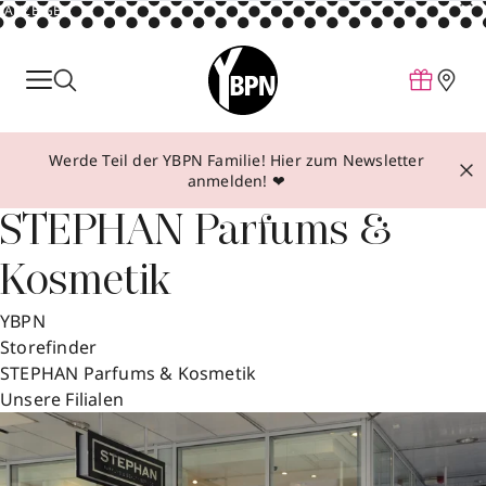
ANZEIGE
Parfum
Make-up
Werde Teil der YBPN Familie! Hier zum Newsletter
Pflege
anmelden! ❤
Behandlungen
STEPHAN Parfums &
Inspiration
Kosmetik
Über YBPN
YBPN
Storefinder
Aktionen
STEPHAN Parfums & Kosmetik
Storefinder
Unsere Filialen