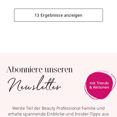
13 Ergebnisse anzeigen
13 Ergebnisse anzeigen
STEPHAN Parfums &
Kosmetik
Abonniere unseren
Newsletter
Friedrichsplatz 2
,
76646
Bruchsal
mit Trends
& Aktionen
geschlossen, öffnet Sa 09:00 Uhr
+49 7251 301103
zum Routenplaner
Werde Teil der Beauty Professional Familie und
erhalte spannende Einblicke und Insider-Tipps aus