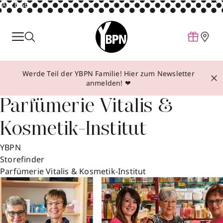
ANZEIGE
Parfum
Make-up
Werde Teil der YBPN Familie! Hier zum Newsletter
Pflege
anmelden! ❤
Behandlungen
Parfümerie Vitalis &
Inspiration
Kosmetik-Institut
Über YBPN
YBPN
Storefinder
Aktionen
Parfümerie Vitalis & Kosmetik-Institut
Storefinder