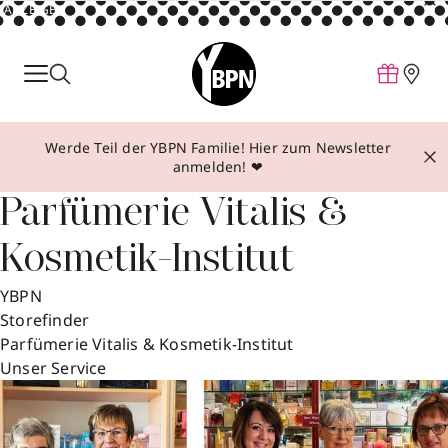
ANZEIGE
Parfum
Make-up
Werde Teil der YBPN Familie! Hier zum Newsletter
Pflege
anmelden! ❤
Behandlungen
Parfümerie Vitalis &
Inspiration
Kosmetik-Institut
Über YBPN
YBPN
Storefinder
Aktionen
Parfümerie Vitalis & Kosmetik-Institut
Storefinder
Unser Service