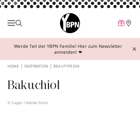
ANZEIGE
Parfum
Make-up
Werde Teil der YBPN Familie! Hier zum Newsletter
Pflege
anmelden! ❤
Behandlungen
HOME
INSPIRATION
BEAUTYPEDIA
Inspiration
Bakuchiol
Über YBPN
© Sagar / Adobe Stock
Aktionen
Storefinder