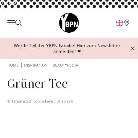
ANZEIGE
Parfum
Make-up
Werde Teil der YBPN Familie! Hier zum Newsletter
Pflege
anmelden! ❤
Behandlungen
HOME
INSPIRATION
BEAUTYPEDIA
Inspiration
Grüner Tee
Über YBPN
© Tamara Schipchinskaya / Unsplash
Aktionen
Storefinder