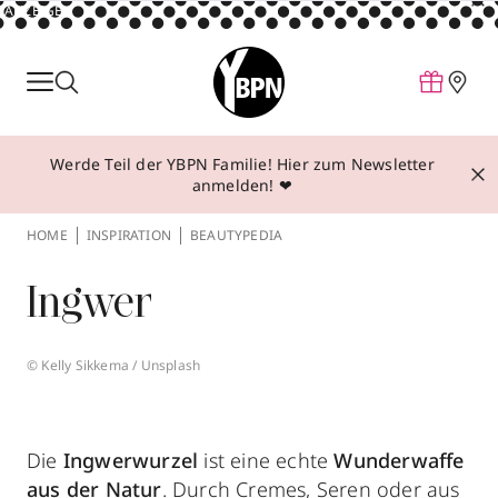
ANZEIGE
Parfum
Make-up
Werde Teil der YBPN Familie! Hier zum Newsletter
Pflege
anmelden! ❤
Behandlungen
HOME
INSPIRATION
BEAUTYPEDIA
Inspiration
Ingwer
Über YBPN
© Kelly Sikkema / Unsplash
Aktionen
Storefinder
Die
Ingwerwurzel
ist eine echte
Wunderwaffe
aus der Natur
. Durch
Cremes
,
Seren
oder aus