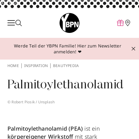
ANZEIGE
Parfum
Make-up
Werde Teil der YBPN Familie! Hier zum Newsletter
Pflege
anmelden! ❤
Behandlungen
HOME
INSPIRATION
BEAUTYPEDIA
Inspiration
Palmitoylethanolamid
Über YBPN
© Robert Piosik / Unsplash
Aktionen
Storefinder
Palmitoylethanolamid (PEA)
ist ein
körpereigener Wirkstoff
mit stark