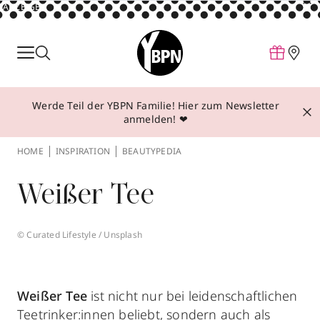
ANZEIGE
Parfum
Make-up
Werde Teil der YBPN Familie! Hier zum Newsletter
Pflege
anmelden! ❤
Behandlungen
HOME
INSPIRATION
BEAUTYPEDIA
Inspiration
Weißer Tee
Über YBPN
© Curated Lifestyle / Unsplash
Aktionen
Storefinder
Weißer Tee
ist nicht nur bei leidenschaftlichen
Teetrinker:innen beliebt, sondern auch als