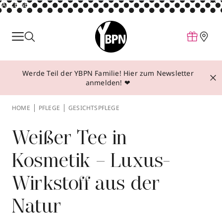
ANZEIGE
Parfum
Make-up
Werde Teil der YBPN Familie! Hier zum Newsletter
Pflege
anmelden! ❤
Behandlungen
HOME
PFLEGE
GESICHTSPFLEGE
Inspiration
Über YBPN
Weißer Tee in
Kosmetik – Luxus-
Aktionen
Wirkstoff aus der
Storefinder
Natur