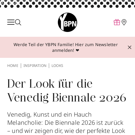
ANZEIGE
Parfum
Make-up
Werde Teil der YBPN Familie! Hier zum Newsletter
Pflege
anmelden! ❤
Behandlungen
HOME
INSPIRATION
LOOKS
Inspiration
Über YBPN
Der Look für die
Venedig Biennale 2026
Aktionen
Storefinder
Venedig, Kunst und ein Hauch
Melancholie: Die Biennale 2026 ist zurück
– und wir zeigen dir, wie der perfekte Look