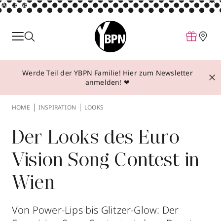
ANZEIGE
Parfum
Make-up
Werde Teil der YBPN Familie! Hier zum Newsletter
Pflege
anmelden! ❤
Behandlungen
HOME
INSPIRATION
LOOKS
Inspiration
Über YBPN
Der Looks des Euro
Vision Song Contest in
Aktionen
Wien
Storefinder
Von Power-Lips bis Glitzer-Glow: Der