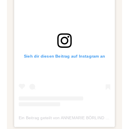
Sieh dir diesen Beitrag auf Instagram an
Ein Beitrag geteilt von ANNEMARIE BÖRLIND | Zertifizierte Naturkosmetik (@annemarieboerlind)