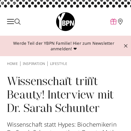
ANZEIGE
Parfum
Make-up
Werde Teil der YBPN Familie! Hier zum Newsletter
Pflege
anmelden! ❤
Behandlungen
HOME
INSPIRATION
LIFESTYLE
Inspiration
Über YBPN
Wissenschaft trifft
Beauty! Interview mit
Aktionen
Dr. Sarah Schunter
Storefinder
Wissenschaft statt Hypes: Biochemikerin