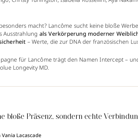
besonders macht? Lancôme sucht keine bloße Werbef
as Ausstrahlung
als Verkörperung moderner Weiblic
sicherheit
– Werte, die zur DNA der französischen L
pagne für Lancôme trägt den Namen Intercept – und 
solue Longevity MD.
ne bloße Präsenz, sondern echte Verbindun
 Vania Lacascade