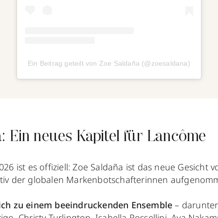
Ein Beitrag geteilt von Zoe Saldaña (@zoesaldana)
: Ein neues Kapitel für Lancôme
2026 ist es offiziell: Zoe Saldaña ist das neue Gesich
ektiv der globalen Markenbotschafterinnen aufgeno
 sich zu einem beeindruckenden Ensemble
– darunter
rigo, Christy Turlington, Isabella Rossellini, Aya Nak