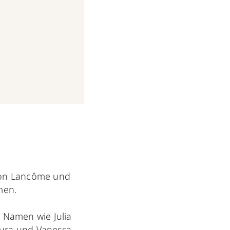
t von Lancôme und
mmen.
 Namen wie Julia
amura und Vanessa