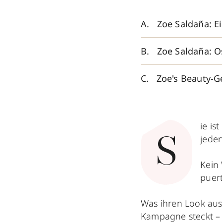
Zoe Saldaña: E
Zoe Saldaña: O
Zoe's Beauty-Ge
ie is
jede
S
Kein
puer
Was ihren Look aus
Kampagne steckt – 