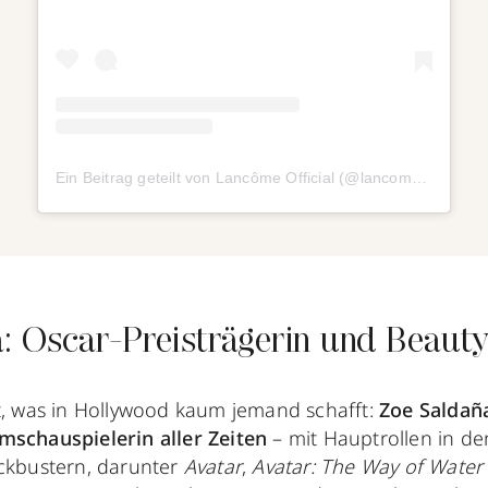
Ein Beitrag geteilt von Lancôme Official (@lancomeofficial)
: Oscar-Preisträgerin und Beauty
ft, was in Hollywood kaum jemand schafft:
Zoe Saldaña
mschauspielerin aller Zeiten
– mit Hauptrollen in de
ockbustern, darunter
Avatar
,
Avatar: The Way of Water