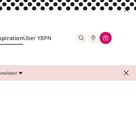
spiration
Über YBPN
anmelden! ❤