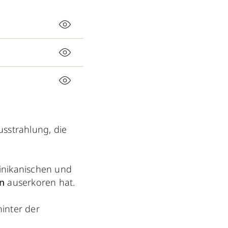
usstrahlung, die
inikanischen und
in
auserkoren hat.
inter der