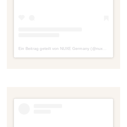
Ein Beitrag geteilt von NUXE Germany (@nuxegermany)
a