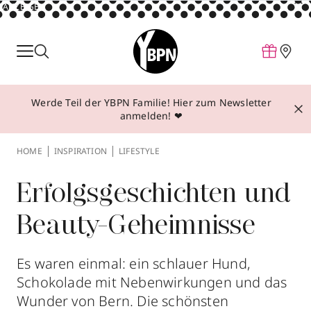
ANZEIGE
Parfum
Make-up
Werde Teil der YBPN Familie! Hier zum Newsletter
Pflege
anmelden! ❤
Behandlungen
HOME
INSPIRATION
LIFESTYLE
Inspiration
Über YBPN
Erfolgsgeschichten und
Beauty-Geheimnisse
Aktionen
Storefinder
Es waren einmal: ein schlauer Hund,
Schokolade mit Nebenwirkungen und das
Wunder von Bern. Die schönsten