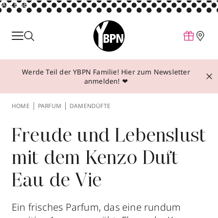
ANZEIGE
Parfum
Make-up
Werde Teil der YBPN Familie! Hier zum Newsletter
Pflege
anmelden! ❤
Behandlungen
HOME
PARFUM
DAMENDÜFTE
Inspiration
Über YBPN
Freude und Lebenslust
mit dem Kenzo Duft
Aktionen
Eau de Vie
Storefinder
Ein frisches Parfum, das eine rundum