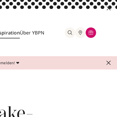
spiration
Über YBPN
anmelden! ❤
Make-