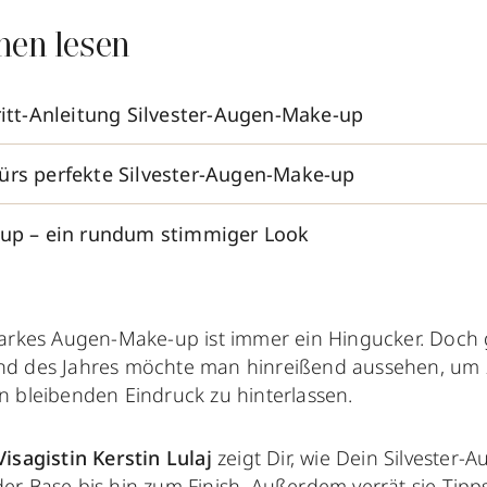
nen lesen
hritt-Anleitung Silvester-Augen-Make-up
ürs perfekte Silvester-Augen-Make-up
-up – ein rundum stimmiger Look
tarkes Augen-Make-up ist immer ein Hingucker. Doch
d des Jahres möchte man hinreißend aussehen, um 
n bleibenden Eindruck zu hinterlassen.
Visagistin Kerstin Lulaj
zeigt Dir, wie Dein Silvester
der Base bis hin zum Finish. Außerdem verrät sie Tipps