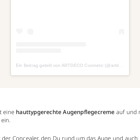
Ein Beitrag geteilt von ARTDECO Cosmetic (@artdeco_cosmetics)
t eine
hauttypgerechte Augenpflegecreme
auf und m
 ein.
t der
Concealer
, den Du rund um das Auge und auch 