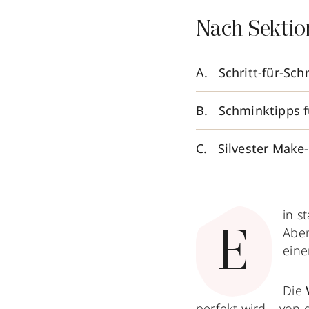
Nach Sektio
Schritt-für-Sc
Schminktipps f
Silvester Make
in s
Aben
E
eine
Die
perfekt wird – von 